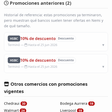
Promociones anteriores (
2
)
Blog
Historial de referencia: estas promociones ya terminaron,
pero muestran qué bancos suelen tener ofertas en Nemi y
Infinito
de qué tamaño.
10% de descuento
HSBC
Descuento
Hasta el 25 jun 2026
10% de descuento
HSBC
Descuento
Hasta el 25 jun 2026
Otros comercios con promociones
vigentes
Chedraui
Bodega Aurrera
30
19
Walmart
Liverpool
24
19