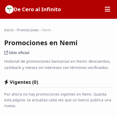
De Cero al Infinito
Inicio
Inicio
›
Promociones
›
Nemi
Promociones en Nemi
SOFIPOs
Sitio oficial
Bancos
Historial de promociones bancarias en Nemi: descuentos,
cashback y meses sin intereses con términos verificados.
Calculadoras
Vigentes (
0
)
Tarjetas de Crédito
Por ahora no hay promociones vigentes en Nemi. Guarda
esta página: se actualiza cada vez que un banco publica una
nueva.
Promociones