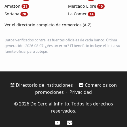
Amazon
Mercado Libre
21
15
Soriana
La Comer
20
14
Ver el directorio completo de comercios (A-Z)
Datos verificados contra las fuentes oficiales de cada banco. Última
generación: 2026-08-07. ¿Ves un error? El beneficio incluye el link a su
fuente oficial para cotejar.
Directorio de instituciones
·
Comercios con
promociones
·
Privacidad
© 2026 De Cero al Infinito. Todos los derechos
reservados.