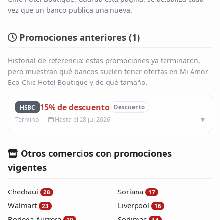
vez que un banco publica una nueva.
Blog
Promociones anteriores (
1
)
Infinito
Historial de referencia: estas promociones ya terminaron,
pero muestran qué bancos suelen tener ofertas en Mi Amor
Eco Chic Hotel Boutique y de qué tamaño.
15% de descuento
HSBC
Descuento
Hasta el 28 jul 2026
Otros comercios con promociones
vigentes
Chedraui
Soriana
28
17
Walmart
Liverpool
23
16
Bodega Aurrera
Sodimac
19
14