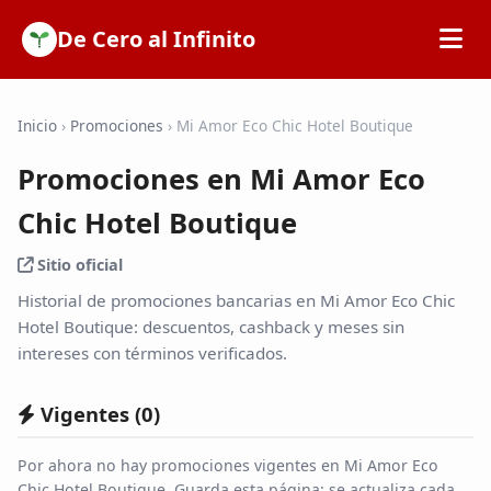
De Cero al Infinito
Inicio
Inicio
›
Promociones
›
Mi Amor Eco Chic Hotel Boutique
Promociones en Mi Amor Eco
SOFIPOs
Chic Hotel Boutique
Bancos
Sitio oficial
Historial de promociones bancarias en Mi Amor Eco Chic
Calculadoras
Hotel Boutique: descuentos, cashback y meses sin
intereses con términos verificados.
Tarjetas de Crédito
Vigentes (
0
)
Promociones
Por ahora no hay promociones vigentes en Mi Amor Eco
Chic Hotel Boutique. Guarda esta página: se actualiza cada