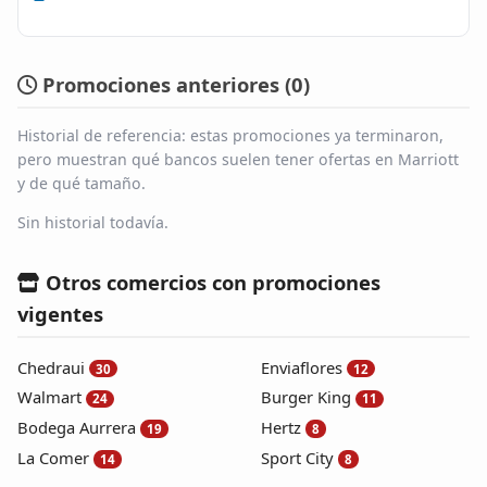
Promociones anteriores (
0
)
Historial de referencia: estas promociones ya terminaron,
pero muestran qué bancos suelen tener ofertas en Marriott
y de qué tamaño.
Sin historial todavía.
Otros comercios con promociones
vigentes
Chedraui
Enviaflores
30
12
Walmart
Burger King
24
11
Bodega Aurrera
Hertz
19
8
La Comer
Sport City
14
8