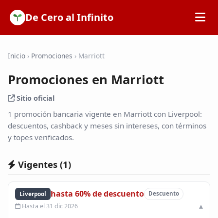
De Cero al Infinito
Inicio
Inicio
›
Promociones
›
Marriott
Promociones en Marriott
SOFIPOs
Sitio oficial
Bancos
1 promoción bancaria vigente en Marriott con Liverpool:
descuentos, cashback y meses sin intereses, con términos
y topes verificados.
Calculadoras
Vigentes (
1
)
Tarjetas de Crédito
hasta 60% de descuento
Liverpool
Descuento
Promociones
Hasta el 31 dic 2026