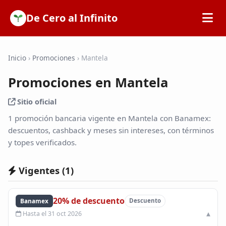
De Cero al Infinito
Inicio
Inicio
›
Promociones
›
Mantela
Promociones en Mantela
SOFIPOs
Sitio oficial
Bancos
1 promoción bancaria vigente en Mantela con Banamex:
descuentos, cashback y meses sin intereses, con términos
y topes verificados.
Calculadoras
Vigentes (
1
)
Tarjetas de Crédito
20% de descuento
Banamex
Descuento
Promociones
Hasta el 31 oct 2026