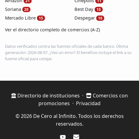
Amazon
Cinépolis
21
11
Soriana
Best Day
20
10
Mercado Libre
Despegar
15
10
Ver el directorio completo de comercios (A-Z)
Datos verificados contra las fuentes oficiales de cada banco. Última
generación: 2026-08-07. ¿Ves un error? El beneficio incluye el link a su
fuente oficial para cotejar.
Directorio de instituciones
·
Comercios con
promociones
·
Privacidad
© 2026 De Cero al Infinito. Todos los derechos
reservados.