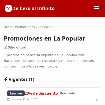
De Cero al Infinito
Inicio
Inicio
›
Promociones
›
La Popular
Promociones en La Popular
SOFIPOs
Sitio oficial
Bancos
1 promoción bancaria vigente en La Popular con
Banamex: descuentos, cashback y meses sin intereses,
con términos y topes verificados.
Calculadoras
Vigentes (
1
)
Tarjetas de Crédito
20% de descuento
Banamex
Descuento
Promociones
Hasta el 31 dic 2026