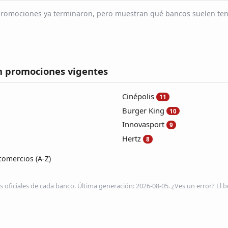
s promociones ya terminaron, pero muestran qué bancos suelen ten
n promociones vigentes
Cinépolis
11
Burger King
10
Innovasport
9
Hertz
8
comercios (A-Z)
s oficiales de cada banco. Última generación: 2026-08-05. ¿Ves un error? El be