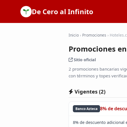
De Cero al Infinito
Inicio
›
Promociones
›
Hoteles.
Promociones en
Sitio oficial
2 promociones bancarias vige
con términos y topes verifica
Vigentes (
2
)
8% de desc
Banco Azteca
8% de descuento adicional 