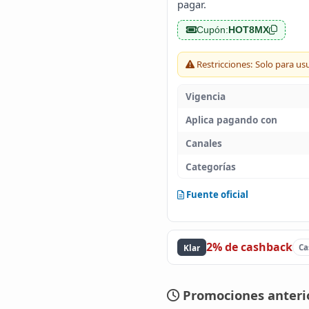
pagar.
Cupón:
HOT8MX
Restricciones: Solo para usu
Vigencia
Aplica pagando con
Canales
Categorías
Fuente oficial
2% de cashback
Klar
Ca
Promociones anterio