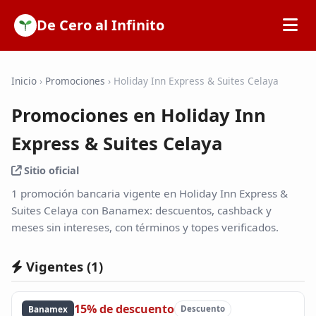
De Cero al Infinito
Inicio
Inicio
›
Promociones
›
Holiday Inn Express & Suites Celaya
Promociones en Holiday Inn
SOFIPOs
Express & Suites Celaya
Bancos
Sitio oficial
1 promoción bancaria vigente en Holiday Inn Express &
Calculadoras
Suites Celaya con Banamex: descuentos, cashback y
meses sin intereses, con términos y topes verificados.
Tarjetas de Crédito
Vigentes (
1
)
Promociones
15% de descuento
Banamex
Descuento