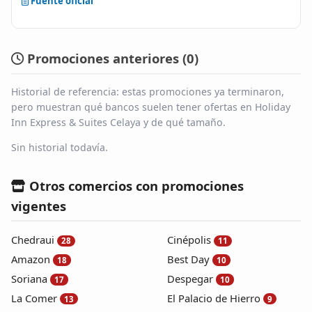
Fuente oficial
Promociones anteriores (
0
)
Historial de referencia: estas promociones ya terminaron,
pero muestran qué bancos suelen tener ofertas en Holiday
Inn Express & Suites Celaya y de qué tamaño.
Sin historial todavía.
Otros comercios con promociones
vigentes
Chedraui
Cinépolis
28
11
Amazon
Best Day
18
10
Soriana
Despegar
17
10
La Comer
El Palacio de Hierro
13
9