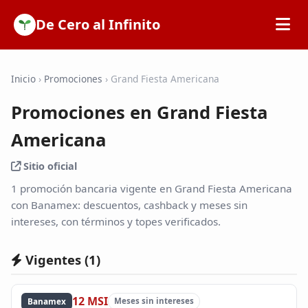
De Cero al Infinito
Inicio
Inicio
›
Promociones
›
Grand Fiesta Americana
Promociones en Grand Fiesta
SOFIPOs
Americana
Bancos
Sitio oficial
1 promoción bancaria vigente en Grand Fiesta Americana
Calculadoras
con Banamex: descuentos, cashback y meses sin
intereses, con términos y topes verificados.
Tarjetas de Crédito
Vigentes (
1
)
Promociones
12 MSI
Banamex
Meses sin intereses