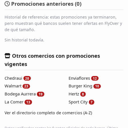
Promociones anteriores (
0
)
Historial de referencia: estas promociones ya terminaron,
pero muestran qué bancos suelen tener ofertas en FlyOver y
de qué tamaño.
Sin historial todavía.
Otros comercios con promociones
vigentes
Chedraui
Enviaflores
28
12
Walmart
Burger King
23
10
Bodega Aurrera
Hertz
19
8
La Comer
Sport City
13
7
Ver el directorio completo de comercios (A-Z)