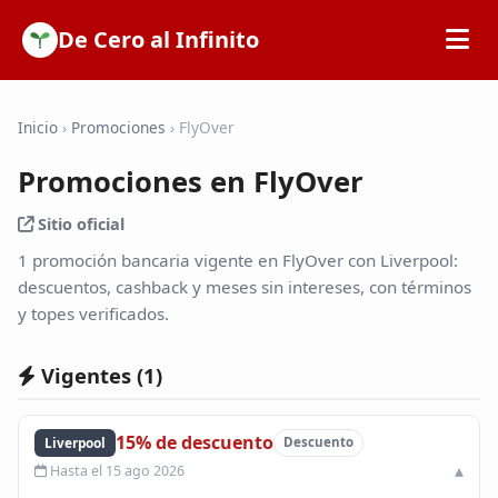
De Cero al Infinito
Inicio
Inicio
›
Promociones
›
FlyOver
Promociones en FlyOver
SOFIPOs
Sitio oficial
Bancos
1 promoción bancaria vigente en FlyOver con Liverpool:
descuentos, cashback y meses sin intereses, con términos
y topes verificados.
Calculadoras
Vigentes (
1
)
Tarjetas de Crédito
15% de descuento
Liverpool
Descuento
Promociones
Hasta el 15 ago 2026