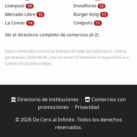
Liverpool
Enviaflores
19
12
Mercado Libre
Burger King
15
11
La Comer
Cinépolis
14
11
Ver el directorio completo de comercios (A-Z)
Datos verificados contra las fuentes oficiales de cada banco. Última
generación: 2026-08-08. ¿Ves un error? El beneficio incluye el link a su
fuente oficial para cotejar.
Directorio de instituciones
·
Comercios con
promociones
·
Privacidad
© 2026 De Cero al Infinito. Todos los derechos
reservados.