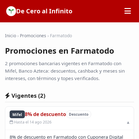
De Cero al Infinito
Inicio
Inicio
›
Promociones
›
Farmatodo
Promociones en Farmatodo
SOFIPOs
2 promociones bancarias vigentes en Farmatodo con
Bancos
Mifel, Banco Azteca: descuentos, cashback y meses sin
intereses, con términos y topes verificados.
Calculadoras
Vigentes (
2
)
Tarjetas de Crédito
8% de descuento
Mifel
Descuento
Hasta el 14 ago 2026
Promociones
8% de descuento en Farmatodo con Cuponera Digital