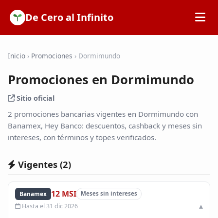
De Cero al Infinito
Inicio
Inicio
›
Promociones
›
Dormimundo
Promociones en Dormimundo
SOFIPOs
Sitio oficial
Bancos
2 promociones bancarias vigentes en Dormimundo con
Banamex, Hey Banco: descuentos, cashback y meses sin
intereses, con términos y topes verificados.
Calculadoras
Vigentes (
2
)
Tarjetas de Crédito
12 MSI
Banamex
Meses sin intereses
Promociones
Hasta el 31 dic 2026