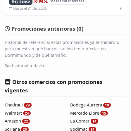
18 MSI
Hey Banco
Meses sin intereses
Hasta el 31 dic 2026
Promociones anteriores (
0
)
Historial de referencia: estas promociones ya terminaron,
pero muestran qué bancos suelen tener ofertas en
Dormimundo y de qué tamaño.
Sin historial todavía.
Otros comercios con promociones
vigentes
Chedraui
Bodega Aurrera
29
19
Walmart
Mercado Libre
24
15
Amazon
La Comer
22
14
Soriana
Sodimac
20
14