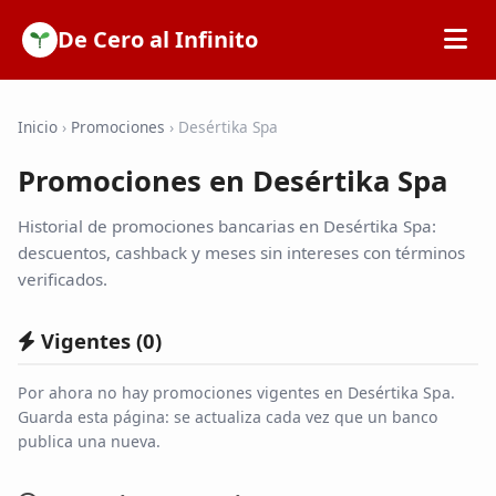
De Cero al Infinito
Inicio
Inicio
›
Promociones
›
Desértika Spa
Promociones en Desértika Spa
SOFIPOs
Historial de promociones bancarias en Desértika Spa:
Bancos
descuentos, cashback y meses sin intereses con términos
verificados.
Calculadoras
Vigentes (
0
)
Tarjetas de Crédito
Por ahora no hay promociones vigentes en Desértika Spa.
Guarda esta página: se actualiza cada vez que un banco
publica una nueva.
Promociones