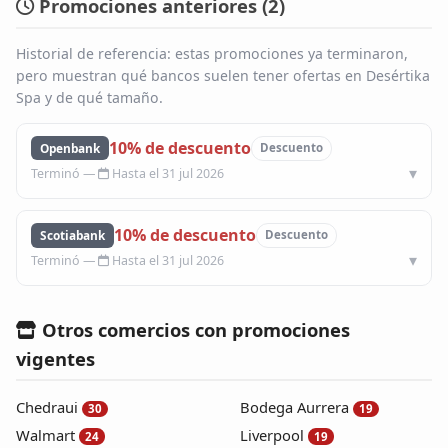
Promociones anteriores (
2
)
Blog
Historial de referencia: estas promociones ya terminaron,
pero muestran qué bancos suelen tener ofertas en Desértika
Infinito
Spa y de qué tamaño.
10% de descuento
Openbank
Descuento
Hasta el 31 jul 2026
10% de descuento
Scotiabank
Descuento
Hasta el 31 jul 2026
Otros comercios con promociones
vigentes
Chedraui
Bodega Aurrera
30
19
Walmart
Liverpool
24
19