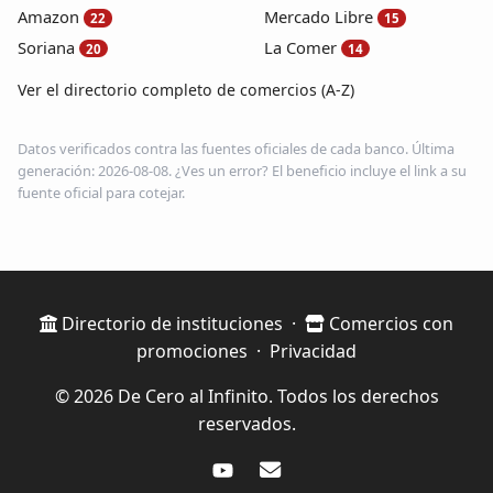
Amazon
Mercado Libre
22
15
Soriana
La Comer
20
14
Ver el directorio completo de comercios (A-Z)
Datos verificados contra las fuentes oficiales de cada banco. Última
generación: 2026-08-08. ¿Ves un error? El beneficio incluye el link a su
fuente oficial para cotejar.
Directorio de instituciones
·
Comercios con
promociones
·
Privacidad
© 2026 De Cero al Infinito. Todos los derechos
reservados.