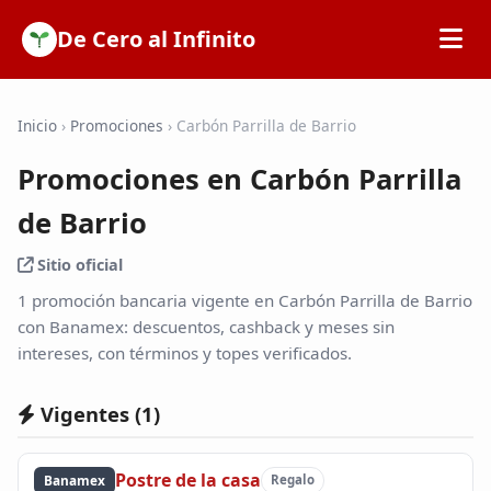
De Cero al Infinito
Inicio
Inicio
›
Promociones
›
Carbón Parrilla de Barrio
Promociones en Carbón Parrilla
SOFIPOs
de Barrio
Bancos
Sitio oficial
1 promoción bancaria vigente en Carbón Parrilla de Barrio
Calculadoras
con Banamex: descuentos, cashback y meses sin
intereses, con términos y topes verificados.
Tarjetas de Crédito
Vigentes (
1
)
Promociones
Postre de la casa
Banamex
Regalo