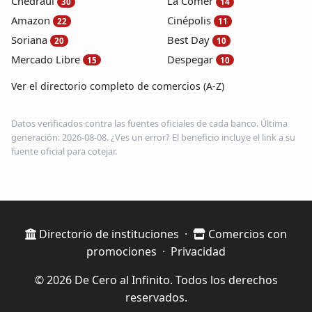
Chedraui
La Comer
30
14
Amazon
Cinépolis
22
11
Soriana
Best Day
20
10
Mercado Libre
Despegar
15
10
Ver el directorio completo de comercios (A-Z)
Datos verificados contra las fuentes oficiales de cada banco. Última
generación: 2026-08-08. ¿Ves un error? El beneficio incluye el link a su
fuente oficial para cotejar.
Directorio de instituciones
·
Comercios con
promociones
·
Privacidad
© 2026 De Cero al Infinito. Todos los derechos
reservados.