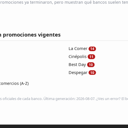
s promociones ya terminaron, pero muestran qué bancos suelen ten
n promociones vigentes
La Comer
14
Cinépolis
11
Best Day
10
Despegar
10
comercios (A-Z)
s oficiales de cada banco. Última generación: 2026-08-07. ¿Ves un error? El be