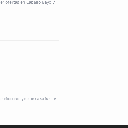
er ofertas en Caballo Bayo y
neficio incluye el link a su fuente