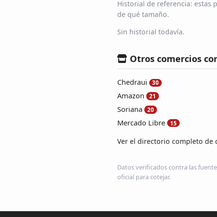
Historial de referencia: esta
de qué tamaño.
Sin historial todavía.
Otros comercios co
Chedraui
30
Amazon
21
Soriana
20
Mercado Libre
15
Ver el directorio completo de 
Datos verificados contra las fuente
oficial para cotejar.