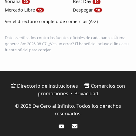
Soriana
Best Day
20
10
Mercado Libre
Despegar
15
10
Ver el directorio completo de comercios (A-Z)
Datos verificados contra las fuentes oficiales de cada banco. Última
generación: 2026-08-07. ¿Ves un error? El beneficio incluye el link a su
fuente oficial para cotejar.
Directorio de instituciones
·
Comercios con
promociones
·
Privacidad
© 2026 De Cero al Infinito. Todos los derechos
reservados.