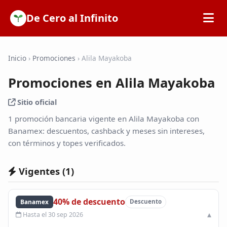
De Cero al Infinito
Inicio
Inicio
›
Promociones
›
Alila Mayakoba
Promociones en Alila Mayakoba
SOFIPOs
Sitio oficial
Bancos
1 promoción bancaria vigente en Alila Mayakoba con
Banamex: descuentos, cashback y meses sin intereses,
con términos y topes verificados.
Calculadoras
Vigentes (
1
)
Tarjetas de Crédito
40% de descuento
Banamex
Descuento
Promociones
Hasta el 30 sep 2026